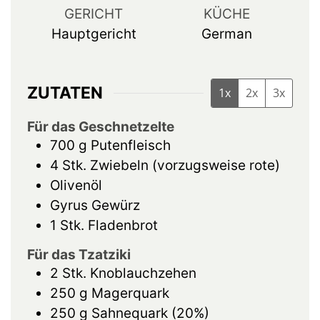
GERICHT
KÜCHE
Hauptgericht
German
ZUTATEN
1x
2x
3x
Für das Geschnetzelte
700
g
Putenfleisch
4
Stk.
Zwiebeln (vorzugsweise rote)
Olivenöl
Gyrus Gewürz
1
Stk.
Fladenbrot
Für das Tzatziki
2
Stk.
Knoblauchzehen
250
g
Magerquark
250
g
Sahnequark (20%)