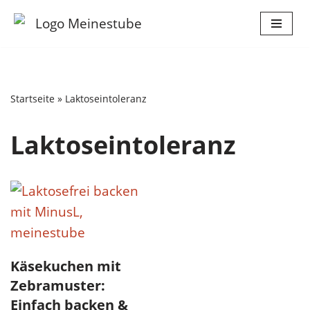
Zum
Inhalt
springen
Startseite
»
Laktoseintoleranz
Laktoseintoleranz
Käsekuchen mit
Zebramuster:
Einfach backen &