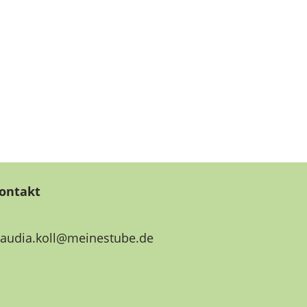
ontakt
laudia.koll@meinestube.de