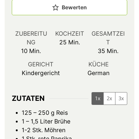
Bewerten
ZUBEREITU
KOCHZEIT
GESAMTZEI
NG
25
Min.
T
10
Min.
35
Min.
GERICHT
KÜCHE
Kindergericht
German
ZUTATEN
1x
2x
3x
125 – 250
g
Reis
1 – 1,5
Liter
Brühe
1-2
Stk.
Möhren
1
Stk.
rote Paprika