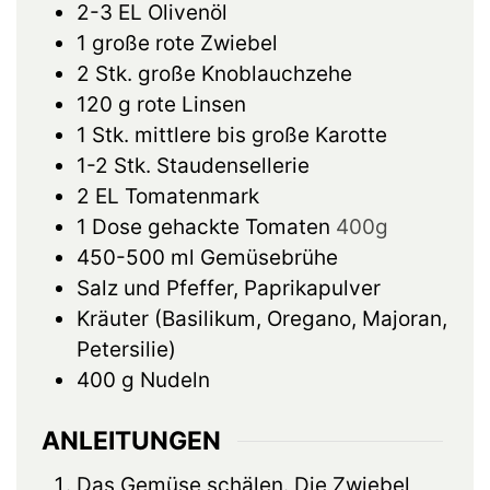
2-3
EL
Olivenöl
1
große
rote Zwiebel
2
Stk.
große Knoblauchzehe
120
g
rote Linsen
1
Stk.
mittlere bis große Karotte
1-2
Stk.
Staudensellerie
2
EL
Tomatenmark
1
Dose
gehackte Tomaten
400g
450-500
ml
Gemüsebrühe
Salz und Pfeffer, Paprikapulver
Kräuter (Basilikum, Oregano, Majoran,
Petersilie)
400
g
Nudeln
ANLEITUNGEN
Das Gemüse schälen. Die Zwiebel